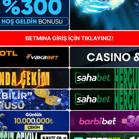
BETMINA GİRİŞ İÇİN TIKLAYINIZ!