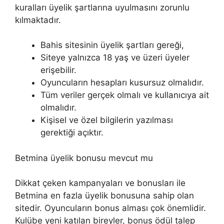
kuralları üyelik şartlarına uyulmasını zorunlu
kılmaktadır.
Bahis sitesinin üyelik şartları gereği,
Siteye yalnızca 18 yaş ve üzeri üyeler
erişebilir.
Oyuncuların hesapları kusursuz olmalıdır.
Tüm veriler gerçek olmalı ve kullanıcıya ait
olmalıdır.
Kişisel ve özel bilgilerin yazılması
gerektiği açıktır.
Betmina üyelik bonusu mevcut mu
Dikkat çeken kampanyaları ve bonusları ile
Betmina en fazla üyelik bonusuna sahip olan
sitedir. Oyuncuların bonus alması çok önemlidir.
Kulübe yeni katılan bireyler, bonus ödül talep