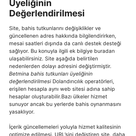
Üyeliğinin
Değerlendirilmesi
Site, bahis tutkunlarını değişiklikler ve
güncellenen adres hakkında bilgilendirirken,
mesai saatleri dışında da canlı destek desteği
sağlıyor. Bu konuyla ilgili ek bilgiye buradan
ulaşabilirsiniz. Site aşağıda belirtilen
nedenlerden dolayı adresini değiştirmiştir.
Betmina bahis tutkunları üyeliğinin
değerlendirilmesi
Dolandırıcılık operatörleri,
erişilen hesapla aynı web sitesi adına sahip
hesaplar oluşturabilir.Bazı ülkeler hizmet
sunuyor ancak bu yerlerde bahis oynanmasını
yasaklıyor.
İçerik güncellemeleri yoluyla hizmet kalitesinin
optimize edilmesi. URL’sini değiştiren site, daha