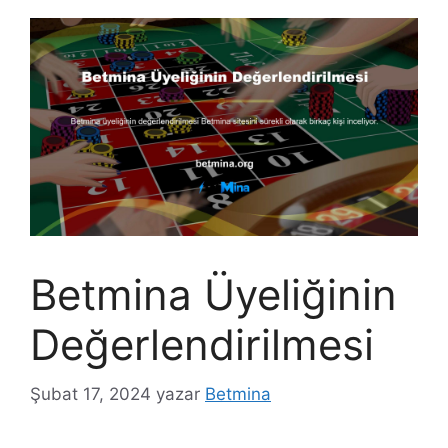
Betmina Üyeliğinin
Değerlendirilmesi
Şubat 17, 2024
yazar
Betmina