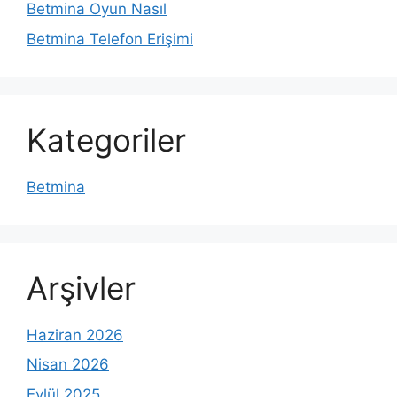
Betmina Oyun Nasıl
Betmina Telefon Erişimi
Kategoriler
Betmina
Arşivler
Haziran 2026
Nisan 2026
Eylül 2025