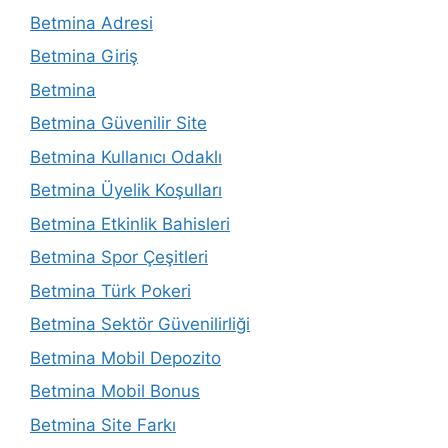
Betmina Adresi
Betmina Giriş
Betmina
Betmina Güvenilir Site
Betmina Kullanıcı Odaklı
Betmina Üyelik Koşulları
Betmina Etkinlik Bahisleri
Betmina Spor Çeşitleri
Betmina Türk Pokeri
Betmina Sektör Güvenilirliği
Betmina Mobil Depozito
Betmina Mobil Bonus
Betmina Site Farkı