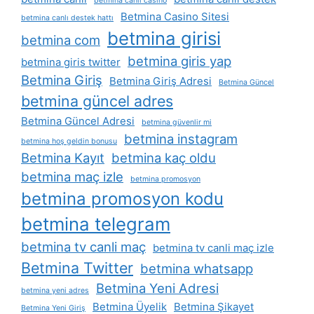
betmina canlı casino
Betmina Casino Sitesi
betmina canlı destek hattı
betmina girisi
betmina com
betmina giris yap
betmina giris twitter
Betmina Giriş
Betmina Giriş Adresi
Betmina Güncel
betmina güncel adres
Betmina Güncel Adresi
betmina güvenlir mi
betmina instagram
betmina hoş geldin bonusu
Betmina Kayıt
betmina kaç oldu
betmina maç izle
betmina promosyon
betmina promosyon kodu
betmina telegram
betmina tv canli maç
betmina tv canli maç izle
Betmina Twitter
betmina whatsapp
Betmina Yeni Adresi
betmina yeni adres
Betmina Üyelik
Betmina Şikayet
Betmina Yeni Giriş