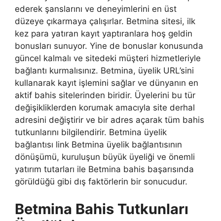
ederek şanslarını ve deneyimlerini en üst
düzeye çıkarmaya çalışırlar. Betmina sitesi, ilk
kez para yatıran kayıt yaptıranlara hoş geldin
bonusları sunuyor. Yine de bonuslar konusunda
güncel kalmalı ve sitedeki müşteri hizmetleriyle
bağlantı kurmalısınız. Betmina, üyelik URL’sini
kullanarak kayıt işlemini sağlar ve dünyanın en
aktif bahis sitelerinden biridir. Üyelerini bu tür
değişikliklerden korumak amacıyla site derhal
adresini değiştirir ve bir adres açarak tüm bahis
tutkunlarını bilgilendirir. Betmina üyelik
bağlantısı link Betmina üyelik bağlantısının
dönüşümü, kuruluşun büyük üyeliği ve önemli
yatırım tutarları ile Betmina bahis başarısında
görüldüğü gibi dış faktörlerin bir sonucudur.
Betmina Bahis Tutkunları