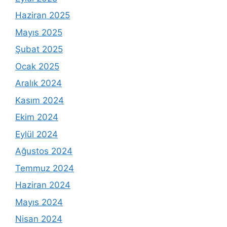
Haziran 2025
Mayıs 2025
Şubat 2025
Ocak 2025
Aralık 2024
Kasım 2024
Ekim 2024
Eylül 2024
Ağustos 2024
Temmuz 2024
Haziran 2024
Mayıs 2024
Nisan 2024