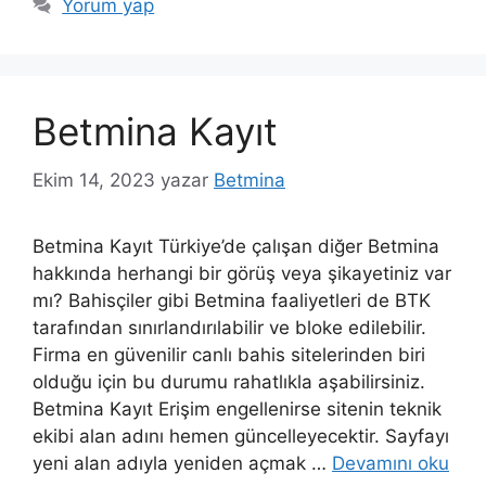
Yorum yap
Betmina Kayıt
Ekim 14, 2023
yazar
Betmina
Betmina Kayıt Türkiye’de çalışan diğer Betmina
hakkında herhangi bir görüş veya şikayetiniz var
mı? Bahisçiler gibi Betmina faaliyetleri de BTK
tarafından sınırlandırılabilir ve bloke edilebilir.
Firma en güvenilir canlı bahis sitelerinden biri
olduğu için bu durumu rahatlıkla aşabilirsiniz.
Betmina Kayıt Erişim engellenirse sitenin teknik
ekibi alan adını hemen güncelleyecektir. Sayfayı
yeni alan adıyla yeniden açmak …
Devamını oku