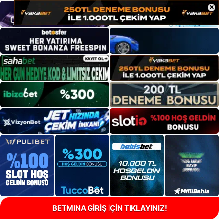
×
BETMINA GİRİŞ İÇİN TIKLAYINIZ!