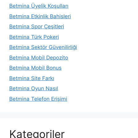
Betmina Üyelik Koşulları
Betmina Etkinlik Bahisleri
Betmina Spor Çeşitleri
Betmina Türk Pokeri
Betmina Sektör Güvenilirliği
Betmina Mobil Depozito
Betmina Mobil Bonus
Betmina Site Farkı
Betmina Oyun Nasıl
Betmina Telefon Erişimi
Kategoriler