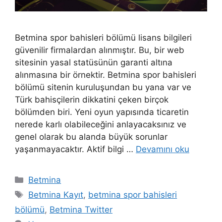
Betmina spor bahisleri bölümü lisans bilgileri
güvenilir firmalardan alınmıştır. Bu, bir web
sitesinin yasal statüsünün garanti altına
alınmasına bir örnektir. Betmina spor bahisleri
bölümü sitenin kuruluşundan bu yana var ve
Türk bahisçilerin dikkatini çeken birçok
bölümden biri. Yeni oyun yapısında ticaretin
nerede karlı olabileceğini anlayacaksınız ve
genel olarak bu alanda büyük sorunlar
yaşanmayacaktır. Aktif bilgi …
Devamını oku
Kategoriler
Betmina
Etiketler
Betmina Kayıt
,
betmina spor bahisleri
bölümü
,
Betmina Twitter