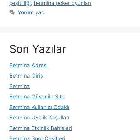
çeşitliliği
,
betmina poker oyunları
Yorum yap
Son Yazılar
Betmina Adresi
Betmina Giriş
Betmina
Betmina Güvenilir Site
Betmina Kullanıcı Odaklı
Betmina Üyelik Koşulları
Betmina Etkinlik Bahisleri
Betmina Spor Çeşitleri