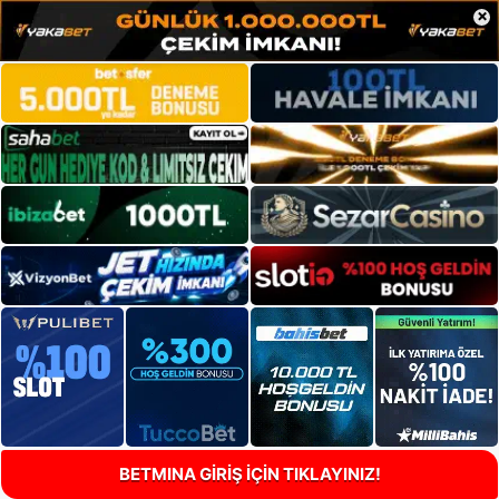
×
BETMINA GİRİŞ İÇİN TIKLAYINIZ!