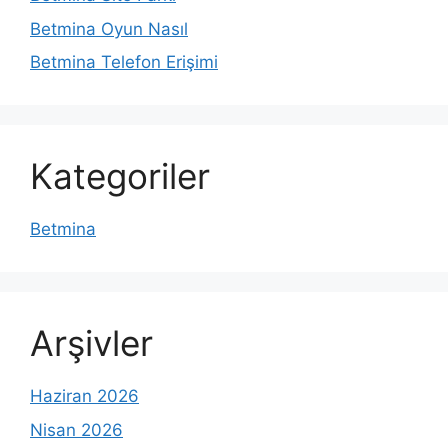
Betmina Oyun Nasıl
Betmina Telefon Erişimi
Kategoriler
Betmina
Arşivler
Haziran 2026
Nisan 2026