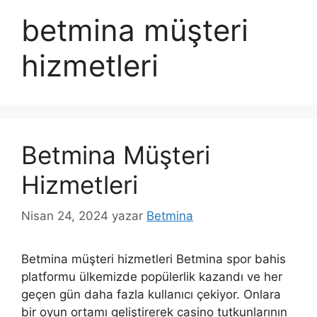
betmina müşteri
hizmetleri
Betmina Müşteri
Hizmetleri
Nisan 24, 2024
yazar
Betmina
Betmina müşteri hizmetleri Betmina spor bahis
platformu ülkemizde popülerlik kazandı ve her
geçen gün daha fazla kullanıcı çekiyor. Onlara
bir oyun ortamı geliştirerek casino tutkunlarının