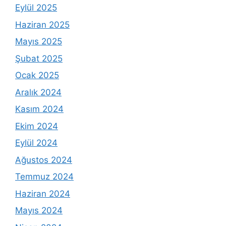
Eylül 2025
Haziran 2025
Mayıs 2025
Şubat 2025
Ocak 2025
Aralık 2024
Kasım 2024
Ekim 2024
Eylül 2024
Ağustos 2024
Temmuz 2024
Haziran 2024
Mayıs 2024