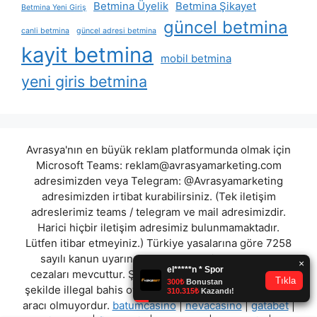
Betmina Üyelik
Betmina Şikayet
Betmina Yeni Giriş
güncel betmina
canli betmina
güncel adresi betmina
kayit betmina
mobil betmina
yeni giris betmina
Avrasya'nın en büyük reklam platformunda olmak için
Microsoft Teams:
reklam@avrasyamarketing.com
adresimizden veya Telegram: @Avrasyamarketing
adresimizden irtibat kurabilirsiniz. (Tek iletişim
adreslerimiz teams / telegram ve mail adresimizdir.
Harici hiçbir iletişim adresimiz bulunmamaktadır.
Lütfen itibar etmeyiniz.) Türkiye yasalarına göre 7258
sayılı kanun uyarınca yasa dışı bahis oynamanın
cezaları mevcuttur. Şu an bulunduğunuz site hiç bir
şekilde illegal bahis oyunları oynatmıyor ve oynamaya
aracı olmuyordur.
batumcasino
|
nevacasino
|
gatabet
|