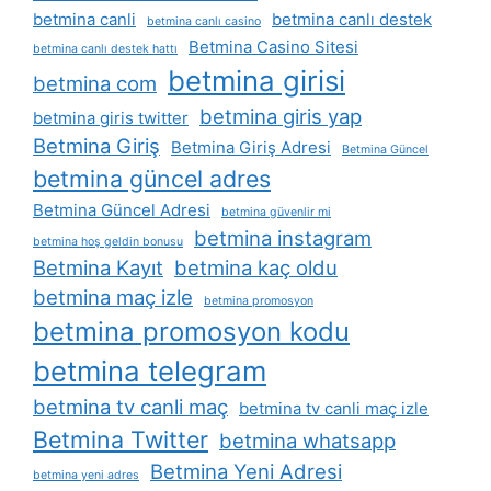
betmina canli
betmina canlı destek
betmina canlı casino
Betmina Casino Sitesi
betmina canlı destek hattı
betmina girisi
betmina com
betmina giris yap
betmina giris twitter
Betmina Giriş
Betmina Giriş Adresi
Betmina Güncel
betmina güncel adres
Betmina Güncel Adresi
betmina güvenlir mi
betmina instagram
betmina hoş geldin bonusu
Betmina Kayıt
betmina kaç oldu
betmina maç izle
betmina promosyon
betmina promosyon kodu
betmina telegram
betmina tv canli maç
betmina tv canli maç izle
Betmina Twitter
betmina whatsapp
Betmina Yeni Adresi
betmina yeni adres