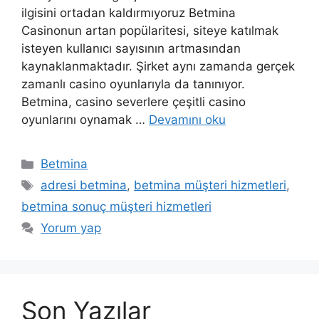
ilgisini ortadan kaldırmıyoruz Betmina
Casinonun artan popülaritesi, siteye katılmak
isteyen kullanıcı sayısının artmasından
kaynaklanmaktadır. Şirket aynı zamanda gerçek
zamanlı casino oyunlarıyla da tanınıyor.
Betmina, casino severlere çeşitli casino
oyunlarını oynamak …
Devamını oku
Kategoriler
Betmina
Etiketler
adresi betmina
,
betmina müşteri hizmetleri
,
betmina sonuç müşteri hizmetleri
Yorum yap
Son Yazılar