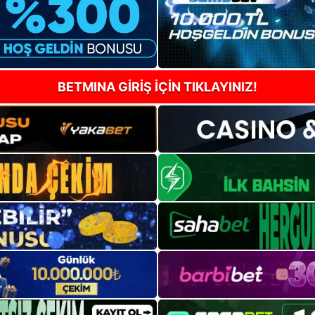
BETMINA GİRİŞ İÇİN TIKLAYINIZ!