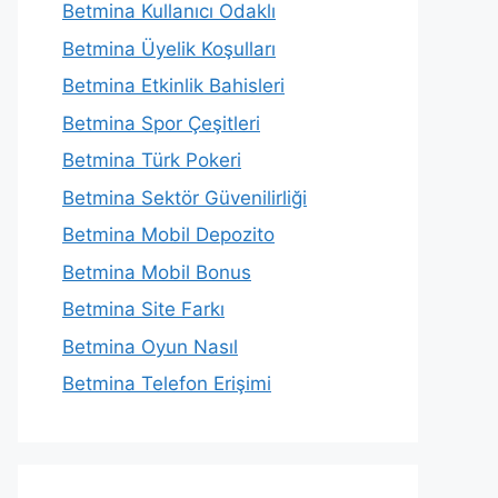
Betmina Kullanıcı Odaklı
Betmina Üyelik Koşulları
Betmina Etkinlik Bahisleri
Betmina Spor Çeşitleri
Betmina Türk Pokeri
Betmina Sektör Güvenilirliği
Betmina Mobil Depozito
Betmina Mobil Bonus
Betmina Site Farkı
Betmina Oyun Nasıl
Betmina Telefon Erişimi