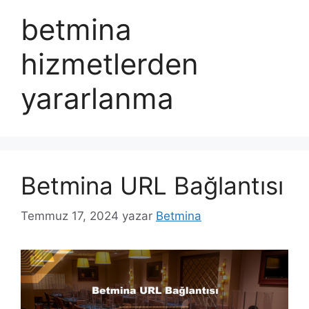
betmina
hizmetlerden
yararlanma
Betmina URL Bağlantısı
Temmuz 17, 2024
yazar
Betmina