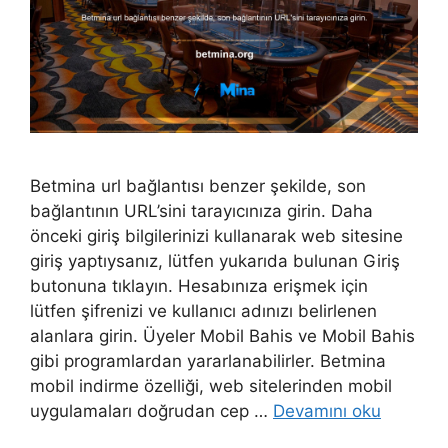
Betmina url bağlantısı benzer şekilde, son
bağlantının URL’sini tarayıcınıza girin. Daha
önceki giriş bilgilerinizi kullanarak web sitesine
giriş yaptıysanız, lütfen yukarıda bulunan Giriş
butonuna tıklayın. Hesabınıza erişmek için
lütfen şifrenizi ve kullanıcı adınızı belirlenen
alanlara girin. Üyeler Mobil Bahis ve Mobil Bahis
gibi programlardan yararlanabilirler. Betmina
mobil indirme özelliği, web sitelerinden mobil
uygulamaları doğrudan cep …
Devamını oku