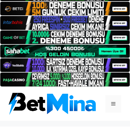
İçeriğe
atla
Menü