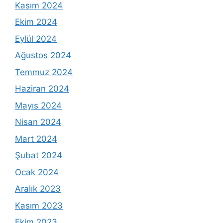
Kasım 2024
Ekim 2024
Eylül 2024
Ağustos 2024
Temmuz 2024
Haziran 2024
Mayıs 2024
Nisan 2024
Mart 2024
Şubat 2024
Ocak 2024
Aralık 2023
Kasım 2023
Ekim 2023