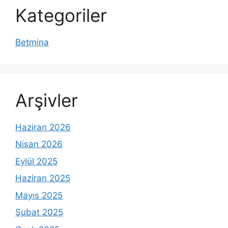
Kategoriler
Betmina
Arşivler
Haziran 2026
Nisan 2026
Eylül 2025
Haziran 2025
Mayıs 2025
Şubat 2025