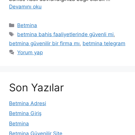
Devamını oku
Kategoriler
Betmina
Etiketler
betmina bahis faaliyetlerinde güvenli mi
,
betmina güvenilir bir firma mı
,
betmina telegram
Yorum yap
Son Yazılar
Betmina Adresi
Betmina Giriş
Betmina
Betmina Güvenilir Site