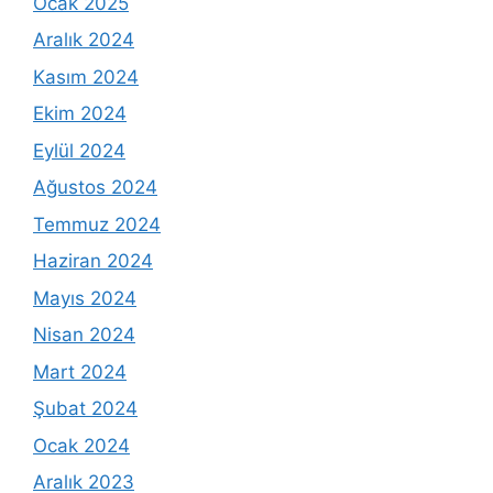
Ocak 2025
Aralık 2024
Kasım 2024
Ekim 2024
Eylül 2024
Ağustos 2024
Temmuz 2024
Haziran 2024
Mayıs 2024
Nisan 2024
Mart 2024
Şubat 2024
Ocak 2024
Aralık 2023