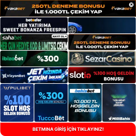
×
BETMINA GİRİŞ İÇİN TIKLAYINIZ!