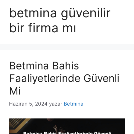
betmina güvenilir
bir firma mı
Betmina Bahis
Faaliyetlerinde Güvenli
Mi
Haziran 5, 2024
yazar
Betmina