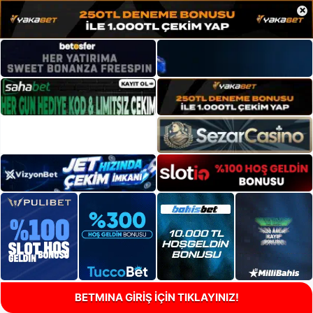
×
BETMINA GİRİŞ İÇİN TIKLAYINIZ!