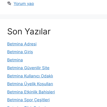
Yorum yap
Son Yazılar
Betmina Adresi
Betmina Giriş
Betmina
Betmina Güvenilir Site
Betmina Kullanıcı Odaklı
Betmina Üyelik Koşulları
Betmina Etkinlik Bahisleri
Betmina Spor Çeşitleri