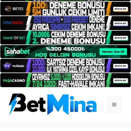
İçeriğe
atla
Menü