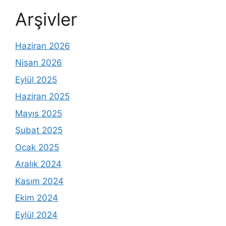
Arşivler
Haziran 2026
Nisan 2026
Eylül 2025
Haziran 2025
Mayıs 2025
Şubat 2025
Ocak 2025
Aralık 2024
Kasım 2024
Ekim 2024
Eylül 2024