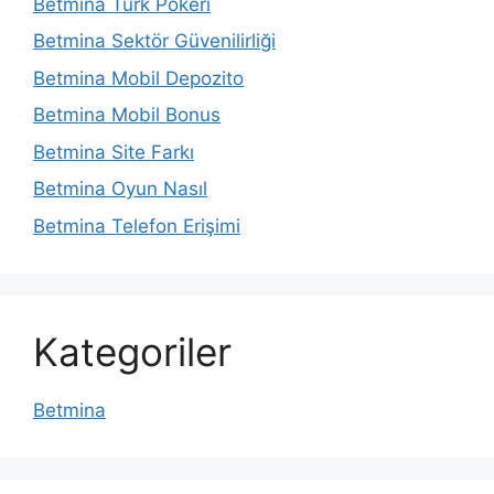
Betmina Türk Pokeri
Betmina Sektör Güvenilirliği
Betmina Mobil Depozito
Betmina Mobil Bonus
Betmina Site Farkı
Betmina Oyun Nasıl
Betmina Telefon Erişimi
Kategoriler
Betmina