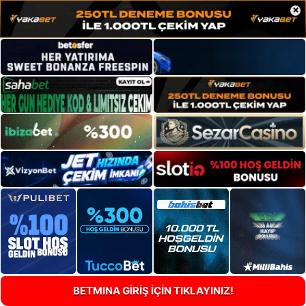
×
BETMINA GİRİŞ İÇİN TIKLAYINIZ!