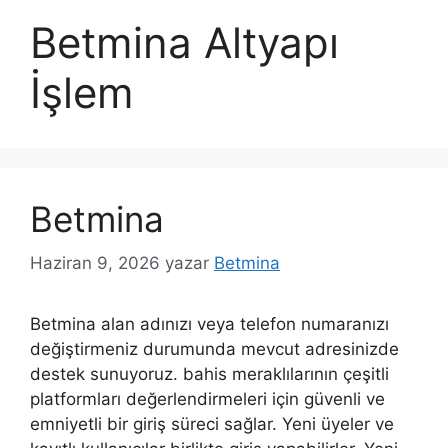
Betmina Altyapı
İşlem
Betmina
Haziran 9, 2026
yazar
Betmina
Betmina alan adınızı veya telefon numaranızı
değiştirmeniz durumunda mevcut adresinizde
destek sunuyoruz. bahis meraklılarının çeşitli
platformları değerlendirmeleri için güvenli ve
emniyetli bir giriş süreci sağlar. Yeni üyeler ve