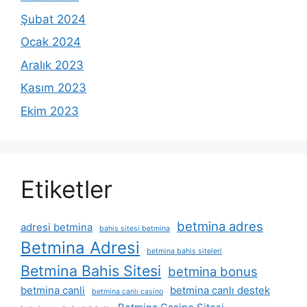
Şubat 2024
Ocak 2024
Aralık 2023
Kasım 2023
Ekim 2023
Etiketler
betmina adres
adresi betmina
bahis sitesi betmina
Betmina Adresi
betmina bahis siteleri
Betmina Bahis Sitesi
betmina bonus
betmina canli
betmina canlı destek
betmina canlı casino