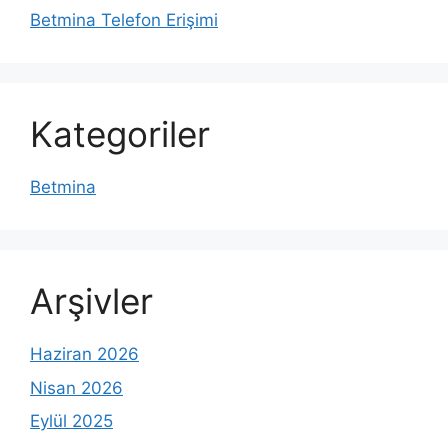
Betmina Telefon Erişimi
Kategoriler
Betmina
Arşivler
Haziran 2026
Nisan 2026
Eylül 2025