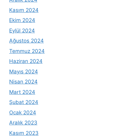
Kasım 2024
Ekim 2024
Eylül 2024
Ağustos 2024
Temmuz 2024
Haziran 2024
Mayıs 2024
Nisan 2024
Mart 2024
Şubat 2024
Ocak 2024
Aralık 2023
Kasım 2023