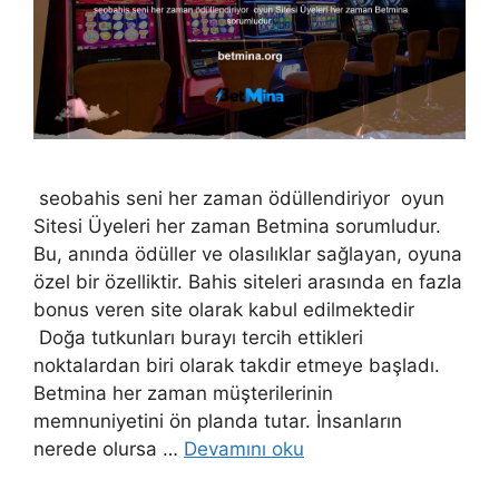
seobahis seni her zaman ödüllendiriyor oyun
Sitesi Üyeleri her zaman Betmina sorumludur.
Bu, anında ödüller ve olasılıklar sağlayan, oyuna
özel bir özelliktir. Bahis siteleri arasında en fazla
bonus veren site olarak kabul edilmektedir
Doğa tutkunları burayı tercih ettikleri
noktalardan biri olarak takdir etmeye başladı.
Betmina her zaman müşterilerinin
memnuniyetini ön planda tutar. İnsanların
nerede olursa …
Devamını oku