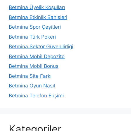
Betmina Üyelik Koşulları
Betmina Etkinlik Bahisleri
Betmina Spor Çeşitleri
Betmina Türk Pokeri
Betmina Sektör Güvenilirliği
Betmina Mobil Depozito
Betmina Mobil Bonus
Betmina Site Farkı
Betmina Oyun Nasıl
Betmina Telefon Erişimi
Kategoriler