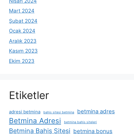
Nisan 2024
Mart 2024
Şubat 2024
Ocak 2024
Aralık 2023
Kasım 2023
Ekim 2023
Etiketler
betmina adres
adresi betmina
bahis sitesi betmina
Betmina Adresi
betmina bahis siteleri
Betmina Bahis Sitesi
betmina bonus