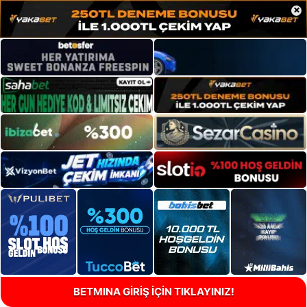
×
BETMINA GİRİŞ İÇİN TIKLAYINIZ!