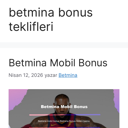
betmina bonus
teklifleri
Betmina Mobil Bonus
Nisan 12, 2026
yazar
Betmina