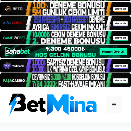
İçeriğe
atla
Menü