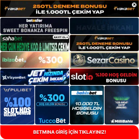
×
BETMINA GİRİŞ İÇİN TIKLAYINIZ!