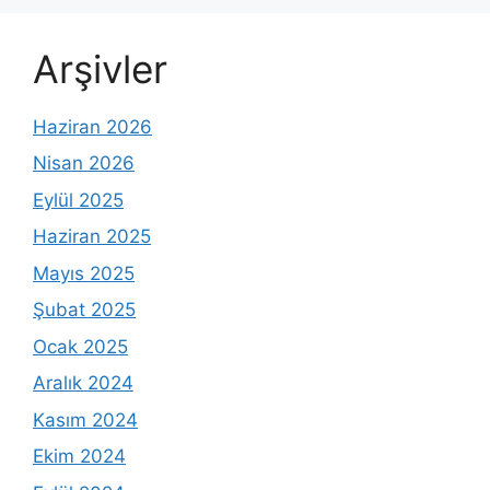
Arşivler
Haziran 2026
Nisan 2026
Eylül 2025
Haziran 2025
Mayıs 2025
Şubat 2025
Ocak 2025
Aralık 2024
Kasım 2024
Ekim 2024