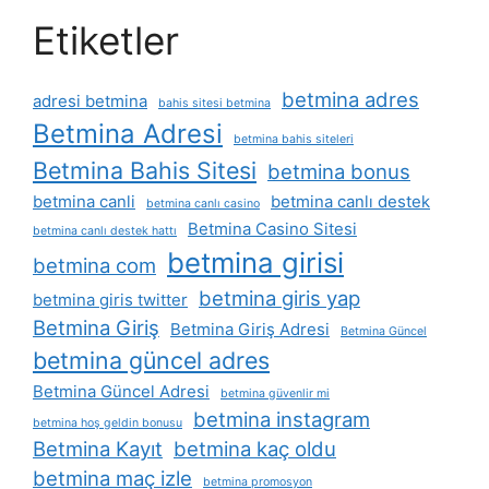
Etiketler
betmina adres
adresi betmina
bahis sitesi betmina
Betmina Adresi
betmina bahis siteleri
Betmina Bahis Sitesi
betmina bonus
betmina canli
betmina canlı destek
betmina canlı casino
Betmina Casino Sitesi
betmina canlı destek hattı
betmina girisi
betmina com
betmina giris yap
betmina giris twitter
Betmina Giriş
Betmina Giriş Adresi
Betmina Güncel
betmina güncel adres
Betmina Güncel Adresi
betmina güvenlir mi
betmina instagram
betmina hoş geldin bonusu
Betmina Kayıt
betmina kaç oldu
betmina maç izle
betmina promosyon