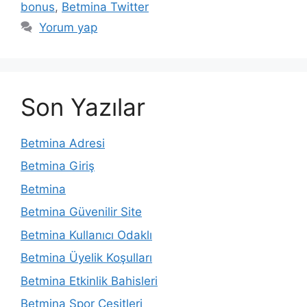
bonus
,
Betmina Twitter
Yorum yap
Son Yazılar
Betmina Adresi
Betmina Giriş
Betmina
Betmina Güvenilir Site
Betmina Kullanıcı Odaklı
Betmina Üyelik Koşulları
Betmina Etkinlik Bahisleri
Betmina Spor Çeşitleri