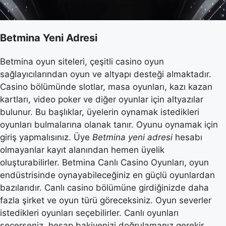
Betmina Yeni Adresi
Betmina oyun siteleri, çeşitli casino oyun
sağlayıcılarından oyun ve altyapı desteği almaktadır.
Casino bölümünde slotlar, masa oyunları, kazı kazan
kartları, video poker ve diğer oyunlar için altyazılar
bulunur. Bu başlıklar, üyelerin oynamak istedikleri
oyunları bulmalarına olanak tanır. Oyunu oynamak için
giriş yapmalısınız. Üye
Betmina yeni adresi
hesabı
olmayanlar kayıt alanından hemen üyelik
oluşturabilirler. Betmina Canlı Casino Oyunları, oyun
endüstrisinde oynayabileceğiniz en güçlü oyunlardan
bazılarıdır. Canlı casino bölümüne girdiğinizde daha
fazla şirket ve oyun türü göreceksiniz. Oyun severler
istedikleri oyunları seçebilirler. Canlı oyunları
seçerseniz, hesap bakiyenizi doğrulamanız gerekir.