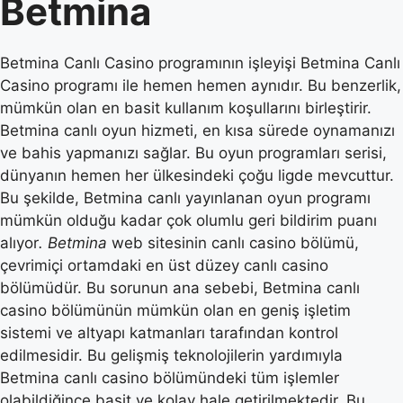
Betmina
Betmina Canlı Casino programının işleyişi Betmina Canlı
Casino programı ile hemen hemen aynıdır. Bu benzerlik,
mümkün olan en basit kullanım koşullarını birleştirir.
Betmina canlı oyun hizmeti, en kısa sürede oynamanızı
ve bahis yapmanızı sağlar. Bu oyun programları serisi,
dünyanın hemen her ülkesindeki çoğu ligde mevcuttur.
Bu şekilde, Betmina canlı yayınlanan oyun programı
mümkün olduğu kadar çok olumlu geri bildirim puanı
alıyor
. Betmina
web sitesinin canlı casino bölümü,
çevrimiçi ortamdaki en üst düzey canlı casino
bölümüdür. Bu sorunun ana sebebi, Betmina canlı
casino bölümünün mümkün olan en geniş işletim
sistemi ve altyapı katmanları tarafından kontrol
edilmesidir. Bu gelişmiş teknolojilerin yardımıyla
Betmina canlı casino bölümündeki tüm işlemler
olabildiğince basit ve kolay hale getirilmektedir. Bu