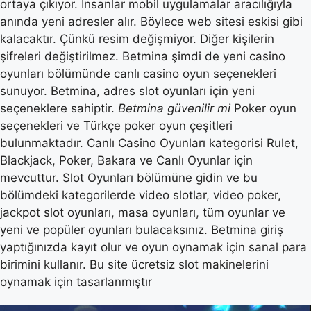
ortaya çıkıyor. İnsanlar mobil uygulamalar aracılığıyla
anında yeni adresler alır. Böylece web sitesi eskisi gibi
kalacaktır. Çünkü resim değişmiyor. Diğer kişilerin
şifreleri değiştirilmez. Betmina şimdi de yeni casino
oyunları bölümünde canlı casino oyun seçenekleri
sunuyor. Betmina, adres slot oyunları için yeni
seçeneklere sahiptir.
Betmina güvenilir mi
Poker oyun
seçenekleri ve Türkçe poker oyun çeşitleri
bulunmaktadır. Canlı Casino Oyunları kategorisi Rulet,
Blackjack, Poker, Bakara ve Canlı Oyunlar için
mevcuttur. Slot Oyunları bölümüne gidin ve bu
bölümdeki kategorilerde video slotlar, video poker,
jackpot slot oyunları, masa oyunları, tüm oyunlar ve
yeni ve popüler oyunları bulacaksınız. Betmina giriş
yaptığınızda kayıt olur ve oyun oynamak için sanal para
birimini kullanır. Bu site ücretsiz slot makinelerini
oynamak için tasarlanmıştır