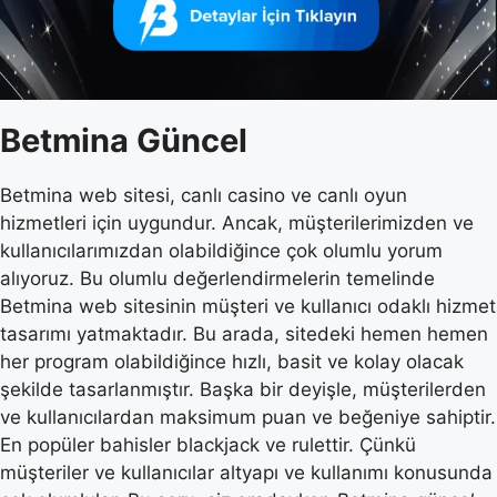
Betmina Güncel
Betmina web sitesi, canlı casino ve canlı oyun
hizmetleri için uygundur. Ancak, müşterilerimizden ve
kullanıcılarımızdan olabildiğince çok olumlu yorum
alıyoruz. Bu olumlu değerlendirmelerin temelinde
Betmina web sitesinin müşteri ve kullanıcı odaklı hizmet
tasarımı yatmaktadır. Bu arada, sitedeki hemen hemen
her program olabildiğince hızlı, basit ve kolay olacak
şekilde tasarlanmıştır. Başka bir deyişle, müşterilerden
ve kullanıcılardan maksimum puan ve beğeniye sahiptir.
En popüler bahisler blackjack ve rulettir. Çünkü
müşteriler ve kullanıcılar altyapı ve kullanımı konusunda