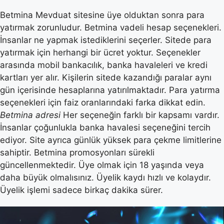
Betmina Mevduat sitesine üye olduktan sonra para
yatırmak zorunludur. Betmina vadeli hesap seçenekleri.
İnsanlar ne yapmak istediklerini seçerler. Sitede para
yatırmak için herhangi bir ücret yoktur. Seçenekler
arasında mobil bankacılık, banka havaleleri ve kredi
kartları yer alır. Kişilerin sitede kazandığı paralar aynı
gün içerisinde hesaplarına yatırılmaktadır. Para yatırma
seçenekleri için faiz oranlarındaki farka dikkat edin.
Betmina adresi
Her seçeneğin farklı bir kapsamı vardır.
İnsanlar çoğunlukla banka havalesi seçeneğini tercih
ediyor. Site ayrıca günlük yüksek para çekme limitlerine
sahiptir. Betmina promosyonları sürekli
güncellenmektedir. Üye olmak için 18 yaşında veya
daha büyük olmalısınız. Üyelik kaydı hızlı ve kolaydır.
Üyelik işlemi sadece birkaç dakika sürer.