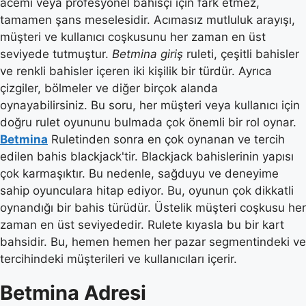
acemi veya profesyonel bahisçi için fark etmez,
tamamen şans meselesidir. Acımasız mutluluk arayışı,
müşteri ve kullanıcı coşkusunu her zaman en üst
seviyede tutmuştur.
Betmina giriş
ruleti, çeşitli bahisler
ve renkli bahisler içeren iki kişilik bir türdür. Ayrıca
çizgiler, bölmeler ve diğer birçok alanda
oynayabilirsiniz. Bu soru, her müşteri veya kullanıcı için
doğru rulet oyununu bulmada çok önemli bir rol oynar.
Betmina
Ruletinden sonra en çok oynanan ve tercih
edilen bahis blackjack'tir. Blackjack bahislerinin yapısı
çok karmaşıktır. Bu nedenle, sağduyu ve deneyime
sahip oyunculara hitap ediyor. Bu, oyunun çok dikkatli
oynandığı bir bahis türüdür. Üstelik müşteri coşkusu her
zaman en üst seviyededir. Rulete kıyasla bu bir kart
bahsidir. Bu, hemen hemen her pazar segmentindeki ve
tercihindeki müşterileri ve kullanıcıları içerir.
Betmina Adresi