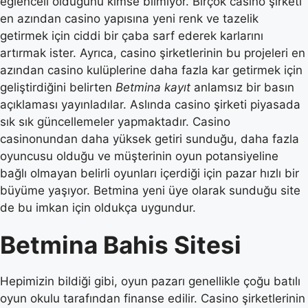
eğlenceli olduğunu kimse bilmiyor. Birçok casino şirketi
en azından casino yapısına yeni renk ve tazelik
getirmek için ciddi bir çaba sarf ederek karlarını
artırmak ister. Ayrıca, casino şirketlerinin bu projeleri en
azından casino kulüplerine daha fazla kar getirmek için
geliştirdiğini belirten
Betmina kayıt
anlamsız bir basın
açıklaması yayınladılar. Aslında casino şirketi piyasada
sık sık güncellemeler yapmaktadır. Casino
casinonundan daha yüksek getiri sunduğu, daha fazla
oyuncusu olduğu ve müşterinin oyun potansiyeline
bağlı olmayan belirli oyunları içerdiği için pazar hızlı bir
büyüme yaşıyor. Betmina yeni üye olarak sunduğu site
de bu imkan için oldukça uygundur.
Betmina Bahis Sitesi
Hepimizin bildiği gibi, oyun pazarı genellikle çoğu batılı
oyun okulu tarafından finanse edilir. Casino şirketlerinin