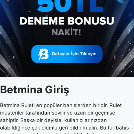
Betmina Giriş
Betmina Ruleti en popüler bahislerden biridir. Rulet
müşteriler tarafından sevilir ve uzun bir geçmişe
sahiptir. Başka bir deyişle, kullanıcılarınızdan
olabildiğince çok olumlu geri bildirim alın. Bu tür bahis