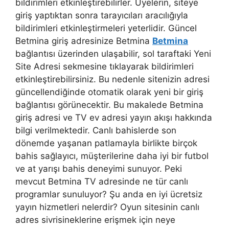
bildirimleri etkinleştirebilirler. Üyelerin, siteye
giriş yaptıktan sonra tarayıcıları aracılığıyla
bildirimleri etkinleştirmeleri yeterlidir. Güncel
Betmina giriş adresinize Betmina
Betmina
bağlantısı üzerinden ulaşabilir, sol taraftaki Yeni
Site Adresi sekmesine tıklayarak bildirimleri
etkinleştirebilirsiniz. Bu nedenle sitenizin adresi
güncellendiğinde otomatik olarak yeni bir giriş
bağlantısı görünecektir. Bu makalede Betmina
giriş adresi ve TV ev adresi yayın akışı hakkında
bilgi verilmektedir. Canlı bahislerde son
dönemde yaşanan patlamayla birlikte birçok
bahis sağlayıcı, müşterilerine daha iyi bir futbol
ve at yarışı bahis deneyimi sunuyor. Peki
mevcut Betmina TV adresinde ne tür canlı
programlar sunuluyor? Şu anda en iyi ücretsiz
yayın hizmetleri nelerdir? Oyun sitesinin canlı
adres sivrisineklerine erişmek için neye