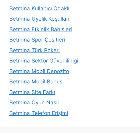
Betmina Kullanıcı Odaklı
Betmina Üyelik Koşulları
Betmina Etkinlik Bahisleri
Betmina Spor Çeşitleri
Betmina Türk Pokeri
Betmina Sektör Güvenilirliği
Betmina Mobil Depozito
Betmina Mobil Bonus
Betmina Site Farkı
Betmina Oyun Nasıl
Betmina Telefon Erişimi