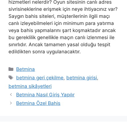
hizmetleri nelerdir? Oyun sitesinin canlı adres
sivrisineklerine erişmek için neye ihtiyacınız var?
Saygın bahis siteleri, müşterilerinin ilgili maçı
canlı izleyebilmeleri için minimum para yatırma
veya bahis yapmalarını şart koşmaktadır ancak
bu gereklilik genellikle maçın canlı izlenmesi ile
sınırlıdır. Ancak tamamen yasal olduğu tespit
edildikten sonra uygulanacaktır.
Kategoriler
Betmina
Etiketler
betmina geri çekilme
,
betmina girisi
,
betmina şikâyetleri
Betmina Nasıl Giriş Yapılır
Betmina Özel Bahis