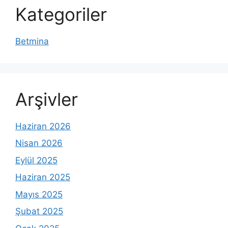
Kategoriler
Betmina
Arşivler
Haziran 2026
Nisan 2026
Eylül 2025
Haziran 2025
Mayıs 2025
Şubat 2025