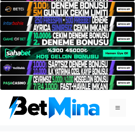
İçeriğe
atla
Menü