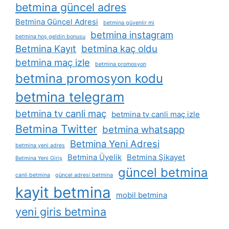
betmina güncel adres
Betmina Güncel Adresi
betmina güvenlir mi
betmina instagram
betmina hoş geldin bonusu
Betmina Kayıt
betmina kaç oldu
betmina maç izle
betmina promosyon
betmina promosyon kodu
betmina telegram
betmina tv canli maç
betmina tv canli maç izle
Betmina Twitter
betmina whatsapp
Betmina Yeni Adresi
betmina yeni adres
Betmina Üyelik
Betmina Şikayet
Betmina Yeni Giriş
güncel betmina
canli betmina
güncel adresi betmina
kayit betmina
mobil betmina
yeni giris betmina