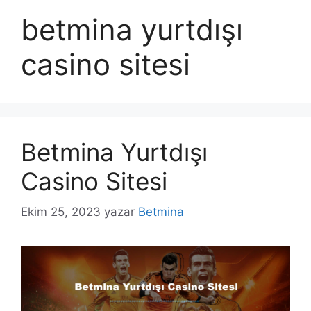
betmina yurtdışı
casino sitesi
Betmina Yurtdışı
Casino Sitesi
Ekim 25, 2023
yazar
Betmina