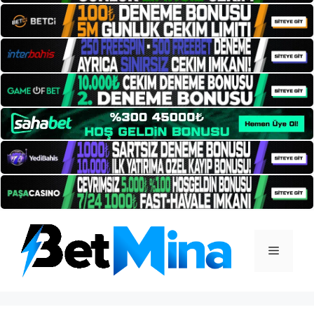
İçeriğe
atla
Menü