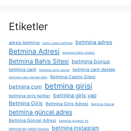
Etiketler
betmina adres
adresi betmina
bahis sitesi betmina
Betmina Adresi
betmina bahis siteleri
Betmina Bahis Sitesi
betmina bonus
betmina canli
betmina canlı destek
betmina canlı casino
Betmina Casino Sitesi
betmina canlı destek hattı
betmina girisi
betmina com
betmina giris yap
betmina giris twitter
Betmina Giriş
Betmina Giriş Adresi
Betmina Güncel
betmina güncel adres
Betmina Güncel Adresi
betmina güvenlir mi
betmina instagram
betmina hoş geldin bonusu