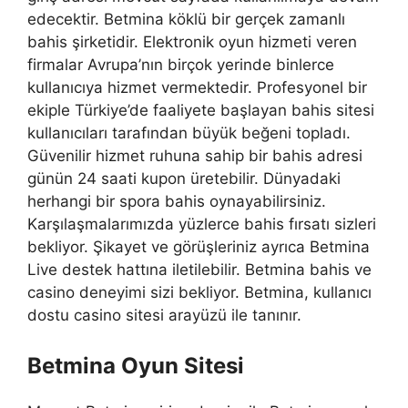
edecektir. Betmina köklü bir gerçek zamanlı
bahis şirketidir. Elektronik oyun hizmeti veren
firmalar Avrupa’nın birçok yerinde binlerce
kullanıcıya hizmet vermektedir. Profesyonel bir
ekiple Türkiye’de faaliyete başlayan bahis sitesi
kullanıcıları tarafından büyük beğeni topladı.
Güvenilir hizmet ruhuna sahip bir bahis adresi
günün 24 saati kupon üretebilir. Dünyadaki
herhangi bir spora bahis oynayabilirsiniz.
Karşılaşmalarımızda yüzlerce bahis fırsatı sizleri
bekliyor. Şikayet ve görüşleriniz ayrıca Betmina
Live destek hattına iletilebilir. Betmina bahis ve
casino deneyimi sizi bekliyor. Betmina, kullanıcı
dostu casino sitesi arayüzü ile tanınır.
Betmina Oyun Sitesi