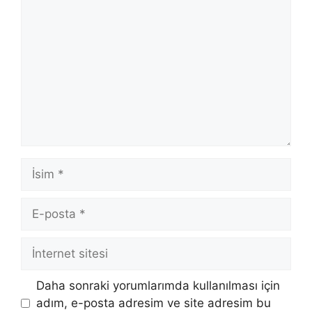
İsim
E-
posta
İnternet
sitesi
Daha sonraki yorumlarımda kullanılması için
adım, e-posta adresim ve site adresim bu