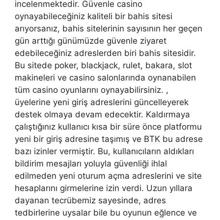
incelenmektedir. Güvenle casino
oynayabileceğiniz kaliteli bir bahis sitesi
arıyorsanız, bahis sitelerinin sayısının her geçen
gün arttığı günümüzde güvenle ziyaret
edebileceğiniz adreslerden biri bahis sitesidir.
Bu sitede poker, blackjack, rulet, bakara, slot
makineleri ve casino salonlarında oynanabilen
tüm casino oyunlarını oynayabilirsiniz. ,
üyelerine yeni giriş adreslerini güncelleyerek
destek olmaya devam edecektir. Kaldırmaya
çalıştığınız kullanıcı kısa bir süre önce platformu
yeni bir giriş adresine taşımış ve BTK bu adrese
bazı izinler vermiştir. Bu, kullanıcıların aldıkları
bildirim mesajları yoluyla güvenliği ihlal
edilmeden yeni oturum açma adreslerini ve site
hesaplarını girmelerine izin verdi. Uzun yıllara
dayanan tecrübemiz sayesinde, adres
tedbirlerine uysalar bile bu oyunun eğlence ve