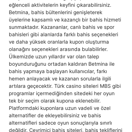
eğlenceli aktivitelerin keyfini çıkarabilirsiniz.
Betmina, bahis bültenlerini genişleterek
üyelerine kapsamlı ve kazançlı bir bahis hizmeti
sunmaktadır. Kazananlar, canlı bahis ve spor
bahisleri gibi alanlarda farklı bahis seçenekleri
ve daha yüksek oranlarla kupon oluşturma
olanağını seçenekleri arasında bulabilirler.
Ülkemizde uzun yıllardır var olan talep
boyunduruğunu ortadan kaldıran Betmina ile
bahis yapmaya başlayan kullanıcılar, farkı
hemen anlayacak ve kazanan sorularla ilgili
artılara geçecektir. Türk casino siteleri MBS gibi
programlar içermediğinden sitedeki her oyun
tek bir seçim olarak kupona eklenebilir.
Platformdaki kuponlara uzun vadeli ve özel
alternatifler de ekleyebilirsiniz ve bahis
alternatifleri sadece oyun sonuçlarıyla sınırlı
değildir. Çevrimiçi bahis siteleri, bahis tekliflerini