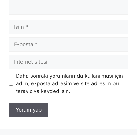
İsim
E-
posta
İnternet
sitesi
Daha sonraki yorumlarımda kullanılması için
adım, e-posta adresim ve site adresim bu
tarayıcıya kaydedilsin.