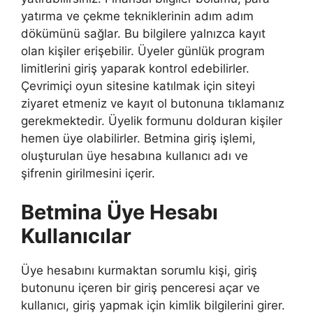
yatırma ve çekme tekniklerinin adım adım
dökümünü sağlar. Bu bilgilere yalnızca kayıt
olan kişiler erişebilir. Üyeler günlük program
limitlerini giriş yaparak kontrol edebilirler.
Çevrimiçi oyun sitesine katılmak için siteyi
ziyaret etmeniz ve kayıt ol butonuna tıklamanız
gerekmektedir. Üyelik formunu dolduran kişiler
hemen üye olabilirler. Betmina giriş işlemi,
oluşturulan üye hesabına kullanıcı adı ve
şifrenin girilmesini içerir.
Betmina Üye Hesabı
Kullanıcılar
Üye hesabını kurmaktan sorumlu kişi, giriş
butonunu içeren bir giriş penceresi açar ve
kullanıcı, giriş yapmak için kimlik bilgilerini girer.