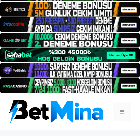
İçeriğe
atla
Menü