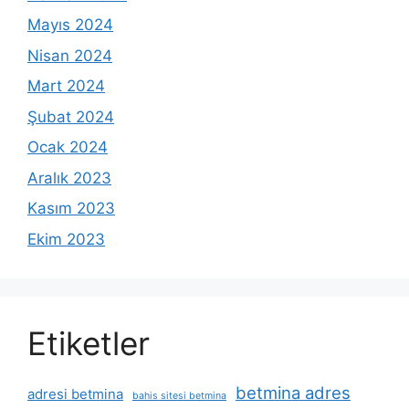
Mayıs 2024
Nisan 2024
Mart 2024
Şubat 2024
Ocak 2024
Aralık 2023
Kasım 2023
Ekim 2023
Etiketler
betmina adres
adresi betmina
bahis sitesi betmina