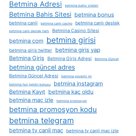
Betmina Adresi
betmina bahis siteleri
Betmina Bahis Sitesi
betmina bonus
betmina canli
betmina canlı destek
betmina canlı casino
Betmina Casino Sitesi
betmina canlı destek hattı
betmina girisi
betmina com
betmina giris yap
betmina giris twitter
Betmina Giriş
Betmina Giriş Adresi
Betmina Güncel
betmina güncel adres
Betmina Güncel Adresi
betmina güvenlir mi
betmina instagram
betmina hoş geldin bonusu
Betmina Kayıt
betmina kaç oldu
betmina maç izle
betmina promosyon
betmina promosyon kodu
betmina telegram
betmina tv canli maç
betmina tv canli maç izle